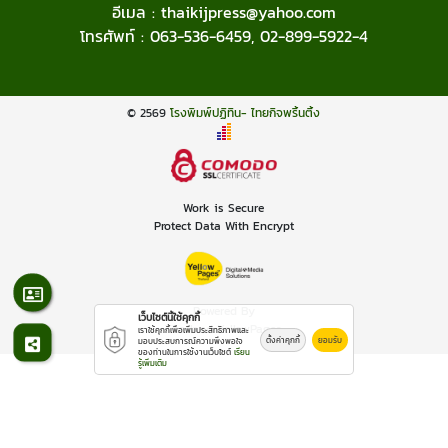
อีเมล :
thaikijpress@yahoo.com
โทรศัพท์ :
063-536-6459
,
02-899-5922-4
© 2569
โรงพิมพ์ปฏิทิน- ไทยกิจพริ้นติ้ง
Work is Secure
Protect Data With Encrypt
Powered By
เว็บไซต์นี้ใช้คุกกี้
Thailand YellowPages
เราใช้คุกกี้เพื่อเพิ่มประสิทธิภาพและ
ตั้งค่าคุกกี้
ยอมรับ
มอบประสบการณ์ความพึงพอใจ
ของท่านในการใช้งานเว็บไซต์
เรียน
รู้เพิ่มเติม