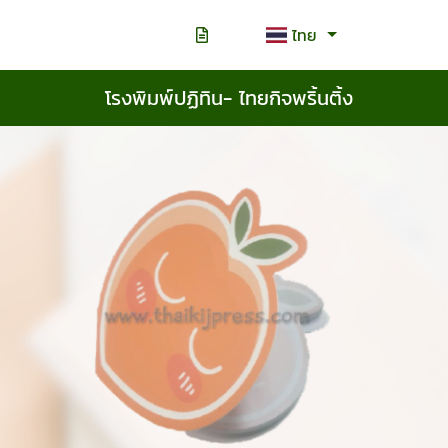
ไทย
โรงพิมพ์ปฏิทิน- ไทยกิจพริ้นติ้ง