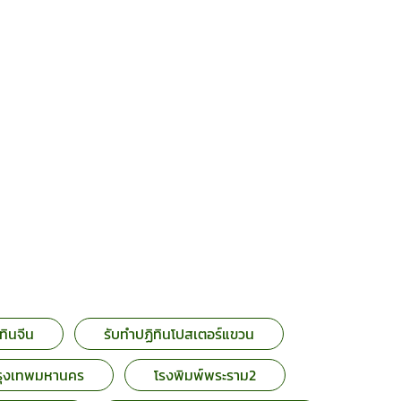
ิทินจีน
รับทำปฏิทินโปสเตอร์แขวน
กรุงเทพมหานคร
โรงพิมพ์พระราม2